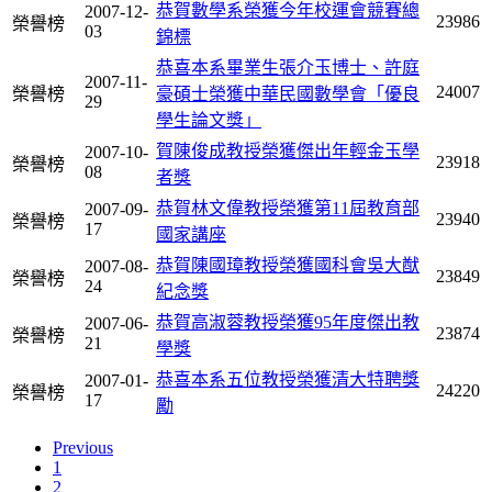
恭賀數學系榮獲今年校運會競賽總
2007-12-
23986
榮譽榜
03
錦標
恭喜本系畢業生張介玉博士、許庭
2007-11-
24007
榮譽榜
豪碩士榮獲中華民國數學會「優良
29
學生論文獎」
賀陳俊成教授榮獲傑出年輕金玉學
2007-10-
23918
榮譽榜
08
者獎
恭賀林文偉教授榮獲第11屆教育部
2007-09-
23940
榮譽榜
17
國家講座
恭賀陳國璋教授榮獲國科會吳大猷
2007-08-
23849
榮譽榜
24
紀念獎
恭賀高淑蓉教授榮獲95年度傑出教
2007-06-
23874
榮譽榜
21
學獎
恭喜本系五位教授榮獲清大特聘獎
2007-01-
24220
榮譽榜
17
勵
Previous
1
2