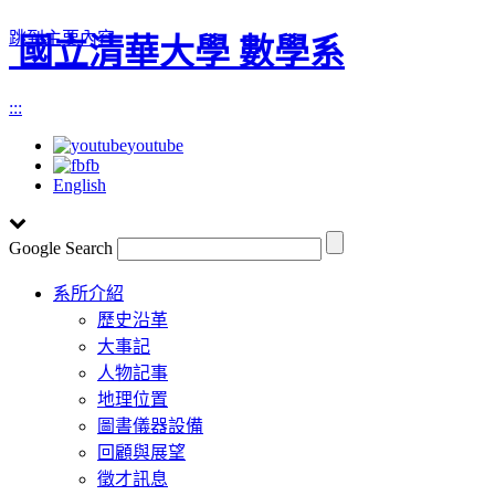
跳到主要內容
國立清華大學 數學系
:::
youtube
fb
English
Google Search
Toggle
系所介紹
navigation
歷史沿革
大事記
人物記事
地理位置
圖書儀器設備
回顧與展望
徵才訊息