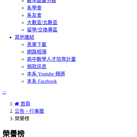
數學圖書分館
系學會
系友會
大數盃/北數盃
留學/交換專區
其他連結
表單下載
網路相簿
高中數學人才培育計畫
捐款訊息
本系 Youtube 頻道
本系 Facebook
:::
首頁
公告、行事曆
榮譽榜
榮譽榜