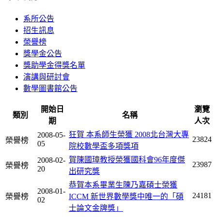
系所公告
招生訊息
榮譽榜
獎學金公告
獎助學金得獎名單
演講與研討會
數學圖書館公告
開始日
瀏覽
類別
名稱
期
人次
狂賀 本系師生榮獲 2008北台灣大專
2008-05-
23824
榮譽榜
05
院校數學盃多項獎項
賀陳國璋教授榮獲國科會96年度傑
2008-02-
23987
榮譽榜
20
出研究獎
恭賀本系畢業生陳乃嘉碩士榮獲
2008-01-
24181
榮譽榜
ICCM 新世界數學獎中唯一的「碩
02
士論文金牌獎」