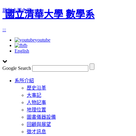
跳到主要內容
國立清華大學 數學系
:::
youtube
fb
English
Google Search
Toggle
系所介紹
navigation
歷史沿革
大事記
人物記事
地理位置
圖書儀器設備
回顧與展望
徵才訊息