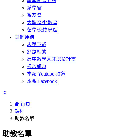
數學圖書分館
系學會
系友會
大數盃/北數盃
留學/交換專區
其他連結
表單下載
網路相簿
高中數學人才培育計畫
捐款訊息
本系 Youtube 頻道
本系 Facebook
:::
首頁
課程
助教名單
助教名單