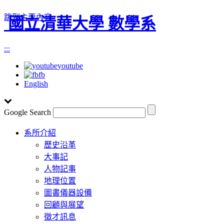
跳到主要內容
國立清華大學 數學系
:::
youtube
fb
English
Google Search
Toggle
系所介紹
navigation
歷史沿革
大事記
人物記事
地理位置
圖書儀器設備
回顧與展望
徵才訊息