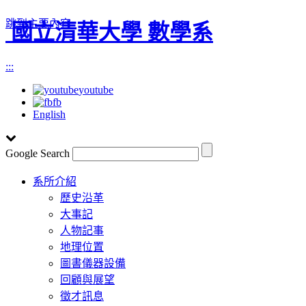
跳到主要內容
國立清華大學 數學系
:::
youtube
fb
English
Google Search
Toggle
系所介紹
navigation
歷史沿革
大事記
人物記事
地理位置
圖書儀器設備
回顧與展望
徵才訊息