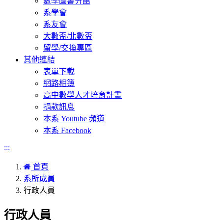
數學圖書分館
系學會
系友會
大數盃/北數盃
留學/交換專區
其他連結
表單下載
網路相簿
高中數學人才培育計畫
捐款訊息
本系 Youtube 頻道
本系 Facebook
:::
首頁
系所成員
行政人員
行政人員