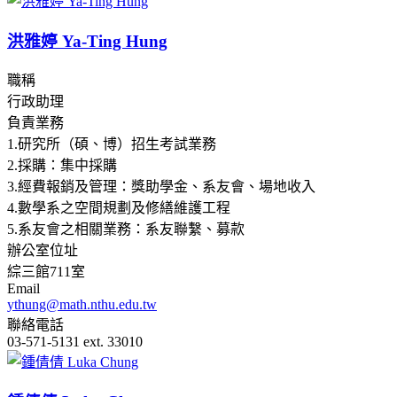
洪雅婷 Ya-Ting Hung
職稱
行政助理
負責業務
1.研究所（碩、博）招生考試業務
2.採購：集中採購
3.經費報銷及管理：獎助學金、系友會、場地收入
4.數學系之空間規劃及修繕維護工程
5.系友會之相關業務：系友聯繫、募款
辦公室位址
綜三館711室
Email
ythung@math.nthu.edu.tw
聯絡電話
03-571-5131 ext. 33010