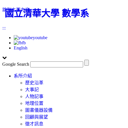
跳到主要內容
國立清華大學 數學系
:::
youtube
fb
English
Google Search
Toggle
系所介紹
navigation
歷史沿革
大事記
人物記事
地理位置
圖書儀器設備
回顧與展望
徵才訊息