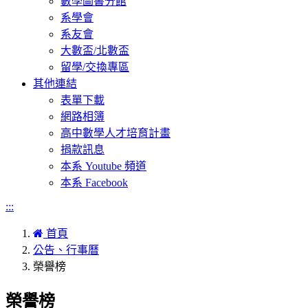
數學圖書分館
系學會
系友會
大數盃/北數盃
留學/交換專區
其他連結
表單下載
網路相簿
高中數學人才培育計畫
捐款訊息
本系 Youtube 頻道
本系 Facebook
:::
首頁
公告、行事曆
榮譽榜
榮譽榜