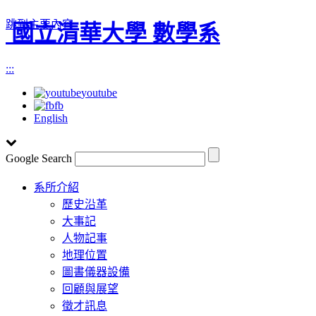
跳到主要內容
國立清華大學 數學系
:::
youtube
fb
English
Google Search
Toggle
系所介紹
navigation
歷史沿革
大事記
人物記事
地理位置
圖書儀器設備
回顧與展望
徵才訊息