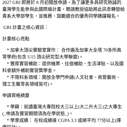
2027 GRI 即將於 8 月初開放申請，為了讓更多具研究熱誠的
臺灣學生能參與此國際級計畫，懇請教授協助將此訊息轉發給
貴系大學部學生，並推薦、鼓勵適合的優秀同學踴躍報名。
GRI 計畫之核心資訊：
計畫核心亮點
* 加拿大頂尖實驗室實作： 合作遍及加拿大全境 70多所高
等學府(包含 U15 頂尖研究型大學聯盟)。
* 豐厚實習補助：提供機票、住宿補助、生活津貼，以及國
科會額外補助實習獎學金。
* 不限科系領域：開放全學門申請(人文社會、商管藝術、
理工生醫等各領域皆可)。
申請資格摘要
* 學籍：就讀臺灣大專院校大三以上(大二升大三)之大專生
(_申請及實習期間須為在學狀態_)。
* 學業成績： 在校成績達 CGPA 3.3 或總平均 77分以上(擇