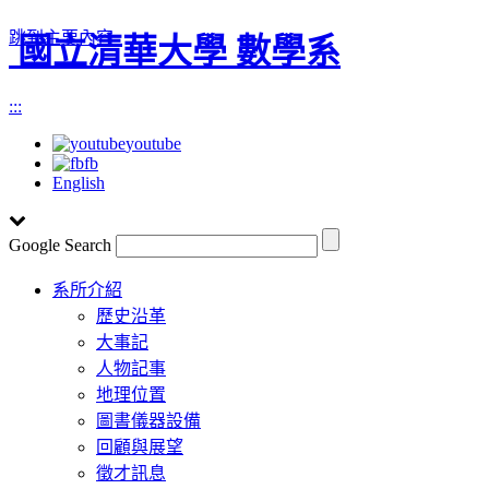
跳到主要內容
國立清華大學 數學系
:::
youtube
fb
English
Google Search
Toggle
系所介紹
navigation
歷史沿革
大事記
人物記事
地理位置
圖書儀器設備
回顧與展望
徵才訊息