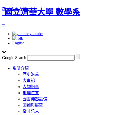
跳到主要內容
國立清華大學 數學系
:::
youtube
fb
English
Google Search
Toggle
系所介紹
navigation
歷史沿革
大事記
人物記事
地理位置
圖書儀器設備
回顧與展望
徵才訊息