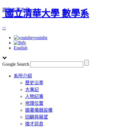
跳到主要內容
國立清華大學 數學系
:::
youtube
fb
English
Google Search
Toggle
系所介紹
navigation
歷史沿革
大事記
人物記事
地理位置
圖書儀器設備
回顧與展望
徵才訊息