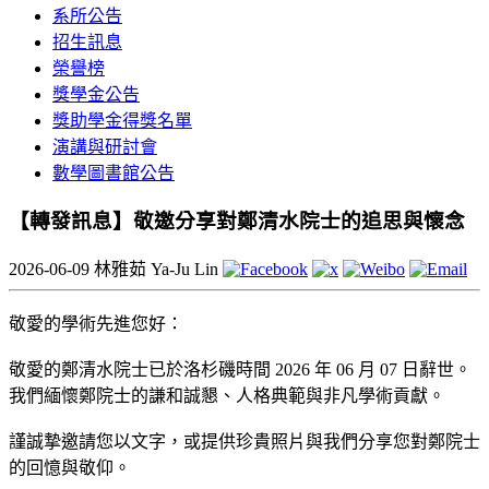
系所公告
招生訊息
榮譽榜
獎學金公告
獎助學金得獎名單
演講與研討會
數學圖書館公告
【轉發訊息】敬邀分享對鄭清水院士的追思與懷念
2026-06-09
林雅茹 Ya-Ju Lin
敬愛的學術先進您好：
敬愛的鄭清水院士已於洛杉磯時間 2026 年 06 月 07 日辭世。
我們緬懷鄭院士的謙和誠懇、人格典範與非凡學術貢獻。
謹誠摯邀請您以文字，或提供珍貴照片與我們分享您對鄭院士
的回憶與敬仰。