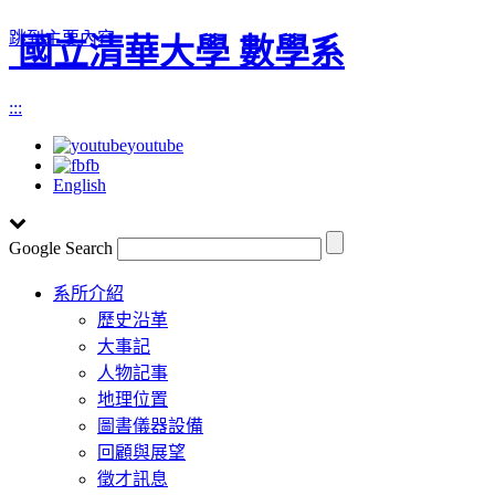
跳到主要內容
國立清華大學 數學系
:::
youtube
fb
English
Google Search
Toggle
系所介紹
navigation
歷史沿革
大事記
人物記事
地理位置
圖書儀器設備
回顧與展望
徵才訊息