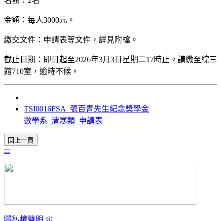
名額：2名
金額：每人3000元。
繳交文件：申請表等文件，詳見附檔。
截止日期：即日起至2026年3月3日星期二17時止。請繳至綜三
館710室，逾時不候。
TSI0016FSA_張百青先生紀念獎學金
數學系_清寒類_申請表
:::
隱私權聲明
@