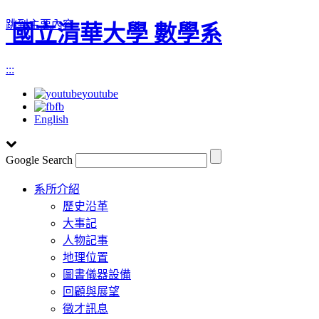
跳到主要內容
國立清華大學 數學系
:::
youtube
fb
English
Google Search
Toggle
系所介紹
navigation
歷史沿革
大事記
人物記事
地理位置
圖書儀器設備
回顧與展望
徵才訊息