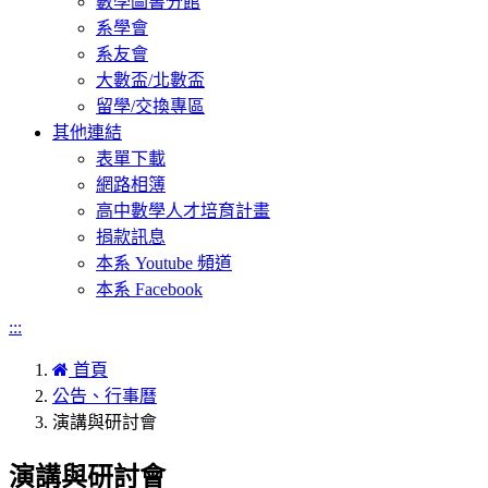
數學圖書分館
系學會
系友會
大數盃/北數盃
留學/交換專區
其他連結
表單下載
網路相簿
高中數學人才培育計畫
捐款訊息
本系 Youtube 頻道
本系 Facebook
:::
首頁
公告、行事曆
演講與研討會
演講與研討會