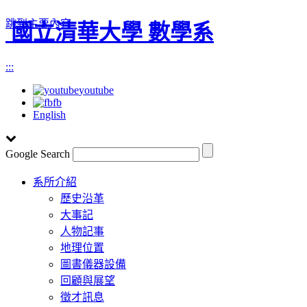
跳到主要內容
國立清華大學 數學系
:::
youtube
fb
English
Google Search
Toggle
系所介紹
navigation
歷史沿革
大事記
人物記事
地理位置
圖書儀器設備
回顧與展望
徵才訊息