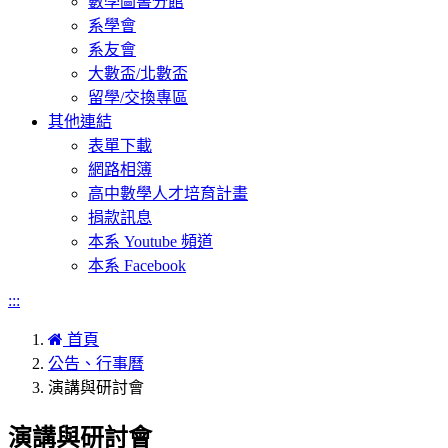
數學圖書分館
系學會
系友會
大數盃/北數盃
留學/交換專區
其他連結
表單下載
網路相簿
高中數學人才培育計畫
捐款訊息
本系 Youtube 頻道
本系 Facebook
:::
首頁
公告、行事曆
演講與研討會
演講與研討會