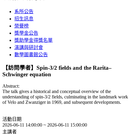
系所公告
招生訊息
榮譽榜
獎學金公告
獎助學金得獎名單
演講與研討會
數學圖書館公告
【訪問學者】Spin-3/2 fields and the Rarita–
Schwinger equation
Abstract:
The talk gives a historical and conceptual overview of the
understanding of spin-3/2 fields, culminating in the landmark work
of Velo and Zwanziger in 1969, and subsequent developments.
活動日期
2026-06-11 14:00:00 ~ 2026-06-11 15:00:00
主講者