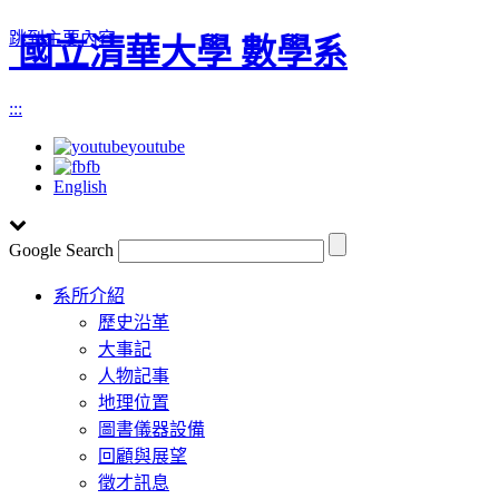
跳到主要內容
國立清華大學 數學系
:::
youtube
fb
English
Google Search
Toggle
系所介紹
navigation
歷史沿革
大事記
人物記事
地理位置
圖書儀器設備
回顧與展望
徵才訊息