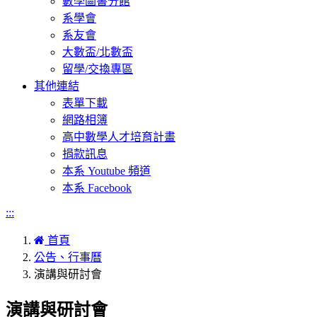
數學圖書分館
系學會
系友會
大數盃/北數盃
留學/交換專區
其他連結
表單下載
網路相簿
高中數學人才培育計畫
捐款訊息
本系 Youtube 頻道
本系 Facebook
:::
首頁
公告、行事曆
演講與研討會
演講與研討會