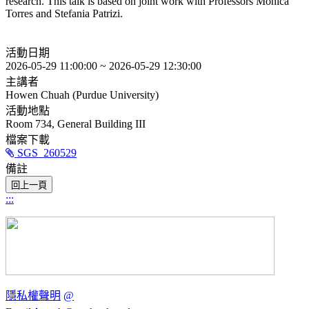
research. This talk is based on joint work with Professors Monica
Torres and Stefania Patrizi.
活動日期
2026-05-29 11:00:00 ~ 2026-05-29 12:30:00
主講者
Howen Chuah (Purdue University)
活動地點
Room 734, General Building III
檔案下載
SGS_260529
備註
:::
隱私權聲明
@