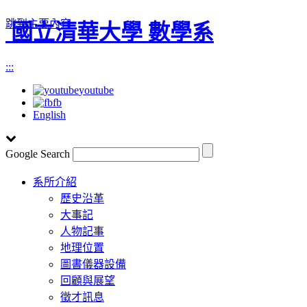
跳到主要內容
國立清華大學 數學系
:::
youtube
fb
English
Google Search
Toggle
系所介紹
navigation
歷史沿革
大事記
人物記事
地理位置
圖書儀器設備
回顧與展望
徵才訊息