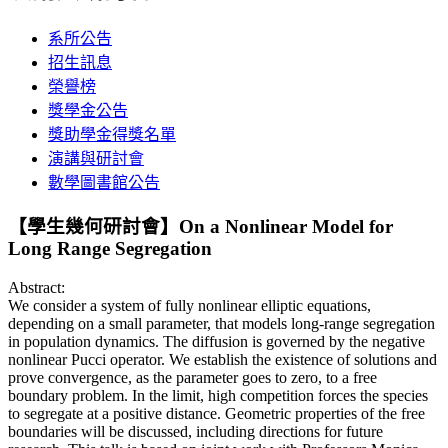
系所公告
招生訊息
榮譽榜
獎學金公告
獎助學金得獎名單
演講與研討會
數學圖書館公告
【學生幾何研討會】On a Nonlinear Model for
Long Range Segregation
Abstract:
We consider a system of fully nonlinear elliptic equations,
depending on a small parameter, that models long-range segregation
in population dynamics. The diffusion is governed by the negative
nonlinear Pucci operator. We establish the existence of solutions and
prove convergence, as the parameter goes to zero, to a free
boundary problem. In the limit, high competition forces the species
to segregate at a positive distance. Geometric properties of the free
boundaries will be discussed, including directions for future