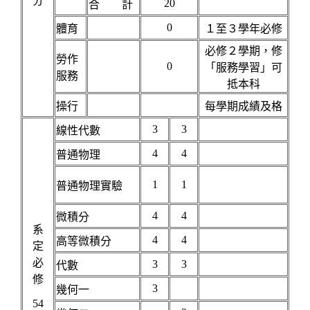
分
20
合 計
0
體育
１至３學年必修
必修２學期，修
勞作
0
「服務學習」可
服務
抵本科
操行
每學期成績及格
3
3
線性代數
4
4
普通物理
1
1
普通物理實驗
4
4
微積分
系
4
4
高等微積分
定
必
3
3
代數
修
3
幾何一
54