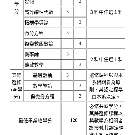
3
幾何二
學
分
3
高等線性代數
３科中任選１科
3
拓樸學導論
3
微分方程
4
複變數函數論
3
機率論
２科中任選１科
3
離散數學
3
其餘
選修課程以與本
基礎數論
選修
系相關者為原
3
數學導論
(46學
則，其認定標準
3
偏微分方程
分)
由本系決定。
必修共82學分，
其餘選修課程以
128
最低畢業總學分
與數學系相關者
為原則,其認定標