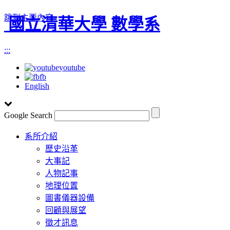
跳到主要內容
國立清華大學 數學系
:::
youtube
fb
English
Google Search
Toggle
系所介紹
navigation
歷史沿革
大事記
人物記事
地理位置
圖書儀器設備
回顧與展望
徵才訊息