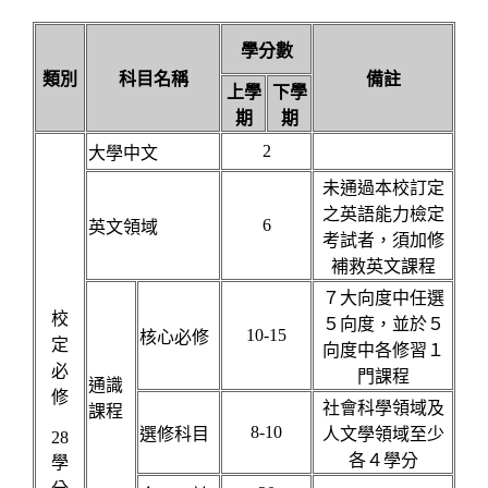
學分數
類別
科目名稱
備註
上學
下學
期
期
2
大學中文
未通過本校訂定
之英語能力檢定
6
英文領域
考試者，須加修
補救英文課程
７大向度中任選
校
５向度，並於５
10-15
核心必修
定
向度中各修習１
必
門課程
通識
修
社會科學領域及
課程
8-10
選修科目
人文學領域至少
28
各４學分
學