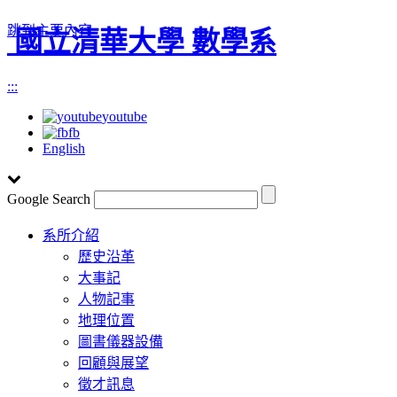
跳到主要內容
國立清華大學 數學系
:::
youtube
fb
English
Google Search
Toggle
系所介紹
navigation
歷史沿革
大事記
人物記事
地理位置
圖書儀器設備
回顧與展望
徵才訊息