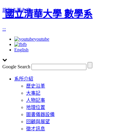
跳到主要內容
國立清華大學 數學系
:::
youtube
fb
English
Google Search
Toggle
系所介紹
navigation
歷史沿革
大事記
人物記事
地理位置
圖書儀器設備
回顧與展望
徵才訊息