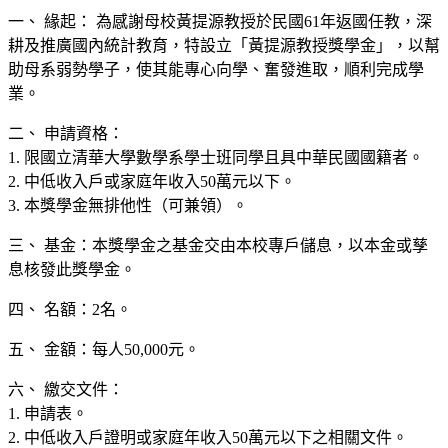
一、 緣起： 為感謝母校黃提源教授於民國61年返國任教，深
耕及推廣國內統計教育，特設立「黃提源教授獎學金」，以幫
助母系弱勢學子，使其能專心向學、奮發進取，順利完成學
業。
二、 申請資格：
1. 限國立清華大學數學系學士班同學且具中華民國國籍者。
2. 中低收入戶或家庭年收入50萬元以下。
3. 本獎學金無排他性（可兼領）。
三、 基金：本獎學金之基金交由本校專戶儲息，以本金或孳
息核發此獎學金。
四、 名額：2名。
五、 金額：每人50,000元。
六、 繳交文件：
1. 申請表。
2. 中低收入戶證明或家庭年收入50萬元以下之相關文件。