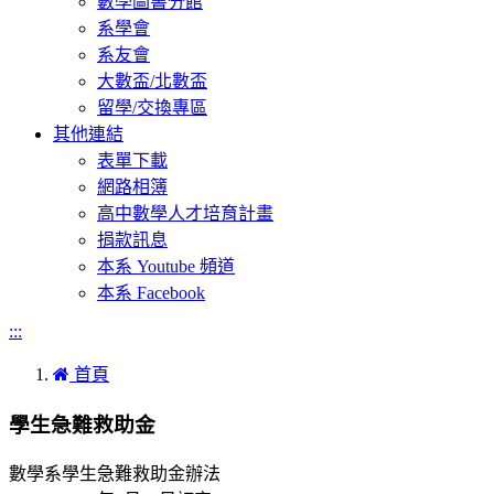
數學圖書分館
系學會
系友會
大數盃/北數盃
留學/交換專區
其他連結
表單下載
網路相簿
高中數學人才培育計畫
捐款訊息
本系 Youtube 頻道
本系 Facebook
:::
首頁
學生急難救助金
數學系學生急難救助金辦法