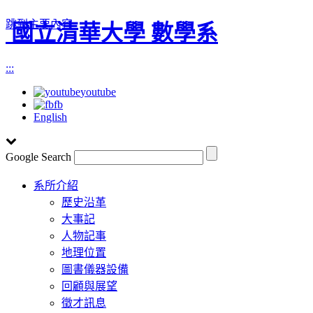
跳到主要內容
國立清華大學 數學系
:::
youtube
fb
English
Google Search
Toggle
系所介紹
navigation
歷史沿革
大事記
人物記事
地理位置
圖書儀器設備
回顧與展望
徵才訊息