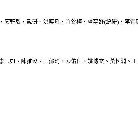
廖軒毅、戴研、洪曉凡、許谷榕、盧亭妤(統研)、李宜真
李玉如、陳雅汝、王郁琦、陳佑任、姚博文、黃松淵、王