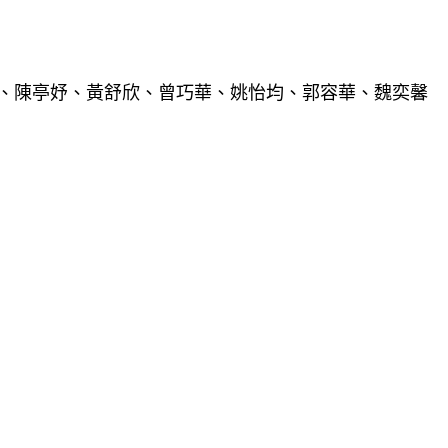
、陳亭妤、黃舒欣、曾巧華、姚怡均、郭容華、魏奕馨