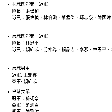
羽球團體賽－冠軍
隊長：張偉楨
球員：張偉楨、林伯融、蔡孟傑、鄭志豪、陳國璋、
桌球團體賽－冠軍
隊長：林恩平
球員：顏維成、游仲為、賴品志、李灝、林恩平、
桌球男單
冠軍: 王鼎鑫
亞軍: 顏維成
桌球女單
冠軍：孫翊寧
亞軍：葉迪君
季軍：陳雅汝