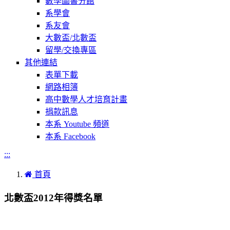
數學圖書分館
系學會
系友會
大數盃/北數盃
留學/交換專區
其他連結
表單下載
網路相簿
高中數學人才培育計畫
捐款訊息
本系 Youtube 頻道
本系 Facebook
:::
首頁
北數盃2012年得獎名單