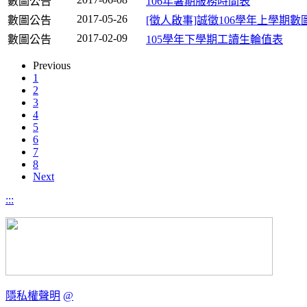
數圖公告
106年暑期服務時間表
2017-05-26
數圖公告
[徵人啟事]誠徵106學年上學期
2017-02-09
數圖公告
105學年下學期工讀生輪值表
Previous
1
2
3
4
5
6
7
8
Next
:::
隱私權聲明
@