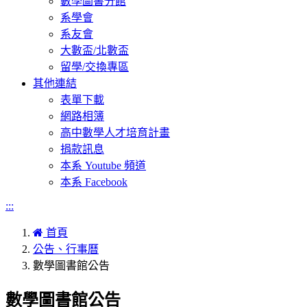
數學圖書分館
系學會
系友會
大數盃/北數盃
留學/交換專區
其他連結
表單下載
網路相簿
高中數學人才培育計畫
捐款訊息
本系 Youtube 頻道
本系 Facebook
:::
首頁
公告、行事曆
數學圖書館公告
數學圖書館公告