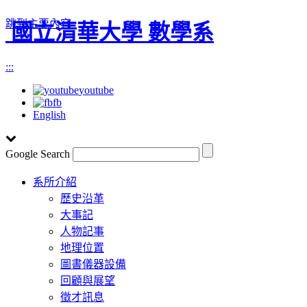
跳到主要內容
國立清華大學 數學系
:::
youtube
fb
English
Google Search
Toggle
系所介紹
navigation
歷史沿革
大事記
人物記事
地理位置
圖書儀器設備
回顧與展望
徵才訊息