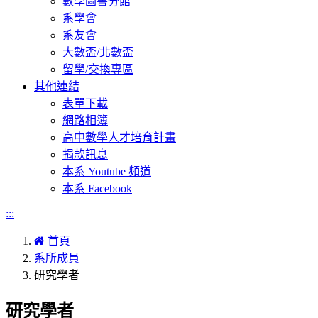
數學圖書分館
系學會
系友會
大數盃/北數盃
留學/交換專區
其他連結
表單下載
網路相簿
高中數學人才培育計畫
捐款訊息
本系 Youtube 頻道
本系 Facebook
:::
首頁
系所成員
研究學者
研究學者