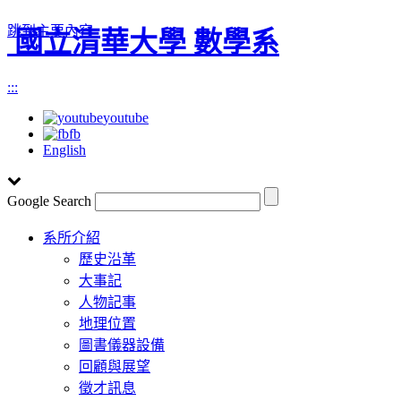
跳到主要內容
國立清華大學 數學系
:::
youtube
fb
English
Google Search
Toggle
系所介紹
navigation
歷史沿革
大事記
人物記事
地理位置
圖書儀器設備
回顧與展望
徵才訊息